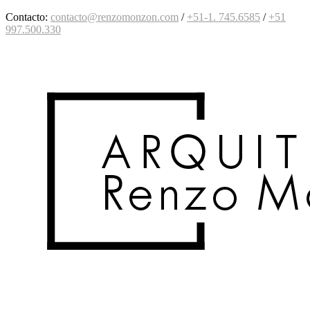
Contacto:
contacto@renzomonzon.com
/
+51-1. 745.6585
/
+51
997
.500.330