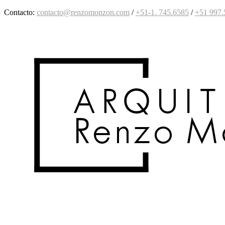
Contacto:
contacto@renzomonzon.com
/
+51-1. 745.6585
/
+51
997
.