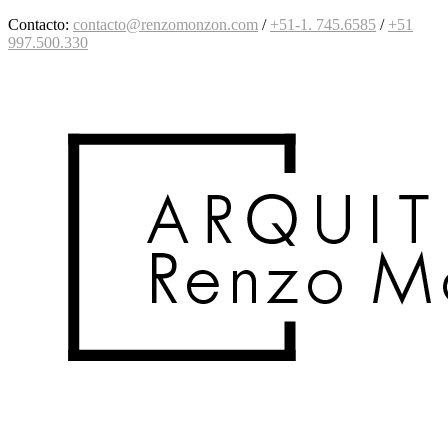
Contacto:
contacto@renzomonzon.com
/
+51-1. 745.6585
/
+51
997
.500.330