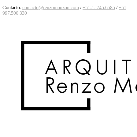
Contacto:
contacto@renzomonzon.com
/
+51-1. 745.6585
/
+51
997
.500.330